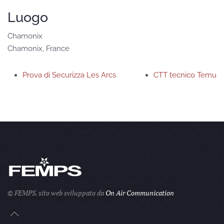
Luogo
Chamonix
Chamonix
,
France
Prova di Securizza Les Arcs
CTT tecnico Temu
© FEMPS.
sito web sviluppato da
On Air Communication