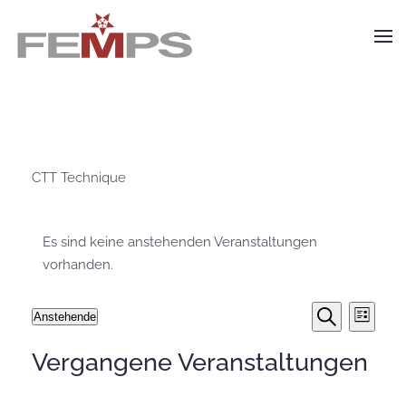
Zum Hauptinhalt springen
CTT Technique
Es sind keine anstehenden Veranstaltungen
vorhanden.
Veranst
Vera
Anstehende
Liste
Suche
Datum
Ansi
Suche
Vergangene Veranstaltungen
wählen.
Navi
und