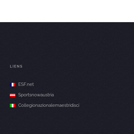
LIENS
ESF.net
Sportsnowaustria
Collegionazionalemaestridisci