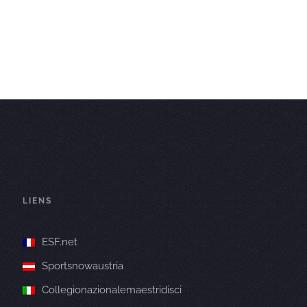
LIENS
ESF.net
Sportsnowaustria
Collegionazionalemaestridisci