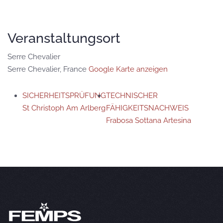
Veranstaltungsort
Serre Chevalier
Serre Chevalier
,
France
Google Karte anzeigen
SICHERHEITSPRÜFUNG
TECHNISCHER
St Christoph Am Arlberg
FÄHIGKEITSNACHWEIS
Frabosa Sottana Artesina