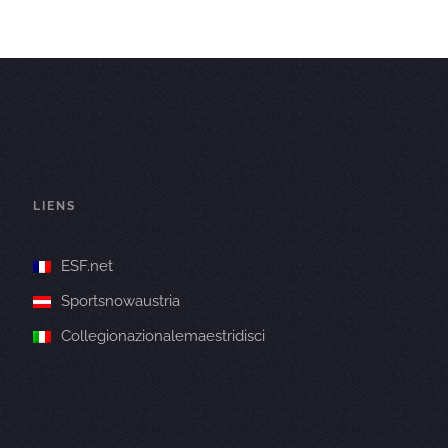
LIENS
ESF.net
Sportsnowaustria
Collegionazionalemaestridisci