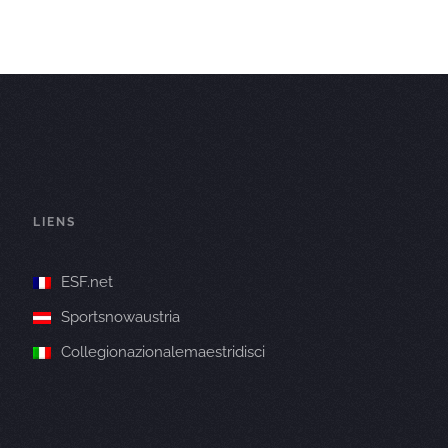
LIENS
ESF.net
Sportsnowaustria
Collegionazionalemaestridisci