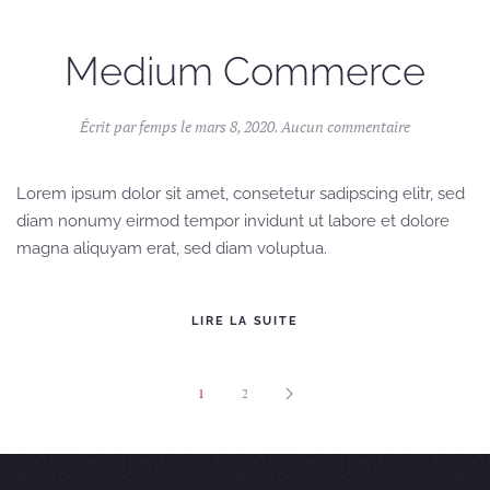
Medium Commerce
sur
Écrit par
femps
le
mars 8, 2020
.
Aucun commentaire
Medium
Commerce
Lorem ipsum dolor sit amet, consetetur sadipscing elitr, sed
diam nonumy eirmod tempor invidunt ut labore et dolore
magna aliquyam erat, sed diam voluptua.
LIRE LA SUITE
1
2