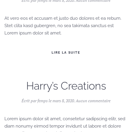
Écrit par
femps
le
mars 8, 2020
.
Aucun commentaire
Golden
Annual
At vero eos et accusam et justo duo dolores et ea rebum.
Stet clita kasd gubergren, no sea takimata sanctus est
Lorem ipsum dolor sit amet.
LIRE LA SUITE
Harry’s Creations
sur
Écrit par
femps
le
mars 8, 2020
.
Aucun commentaire
Harry’s
Creations
Lorem ipsum dolor sit amet, consetetur sadipscing elitr, sed
diam nonumy eirmod tempor invidunt ut labore et dolore